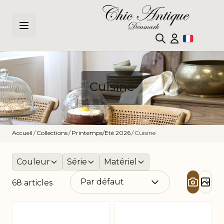
Allez au contenu
Cuisine
Accueil
/
Collections
/
Printemps/Eté 2026
/
Cuisine
Couleur
Série
Matériel
68
articles