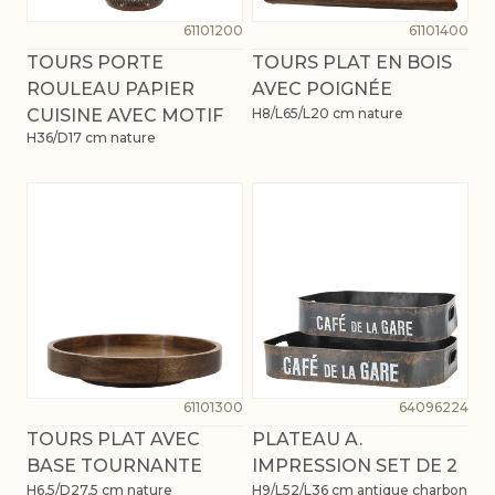
61101200
61101400
TOURS PORTE
TOURS PLAT EN BOIS
ROULEAU PAPIER
AVEC POIGNÉE
CUISINE AVEC MOTIF
H8/L65/L20 cm nature
H36/D17 cm nature
61101300
64096224
TOURS PLAT AVEC
PLATEAU A.
BASE TOURNANTE
IMPRESSION SET DE 2
H6,5/D27,5 cm nature
H9/L52/L36 cm antique charbon