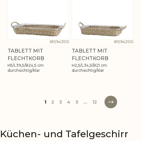
61094300
61094200
TABLETT MIT
TABLETT MIT
FLECHTKORB
FLECHTKORB
H5/L39,5/B24,5 cm
H2,5/L34,5/B21 cm
durchsichtig/klar
durchsichtig/klar
1
2
3
4
5
...
12
Küchen- und Tafelgeschirr