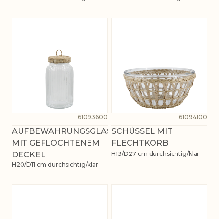
61093600
61094100
AUFBEWAHRUNGSGLAS
SCHÜSSEL MIT
MIT GEFLOCHTENEM
FLECHTKORB
DECKEL
H13/D27 cm durchsichtig/klar
H20/D11 cm durchsichtig/klar