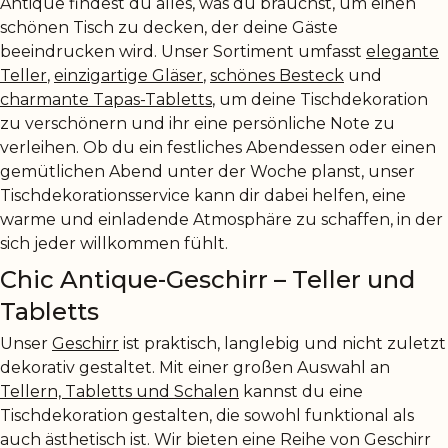
Antique findest du alles, was du brauchst, um einen
schönen Tisch zu decken, der deine Gäste
beeindrucken wird. Unser Sortiment umfasst
elegante
Teller
,
einzigartige Gläser
,
schönes Besteck
und
charmante Tapas-Tabletts
, um deine Tischdekoration
zu verschönern und ihr eine persönliche Note zu
verleihen. Ob du ein festliches Abendessen oder einen
gemütlichen Abend unter der Woche planst, unser
Tischdekorationsservice kann dir dabei helfen, eine
warme und einladende Atmosphäre zu schaffen, in der
sich jeder willkommen fühlt.
Chic Antique-Geschirr – Teller und
Tabletts
Unser
Geschirr
ist praktisch, langlebig und nicht zuletzt
dekorativ gestaltet. Mit einer großen Auswahl an
Tellern, Tabletts und Schalen
kannst du eine
Tischdekoration gestalten, die sowohl funktional als
auch ästhetisch ist. Wir bieten eine Reihe von Geschirr