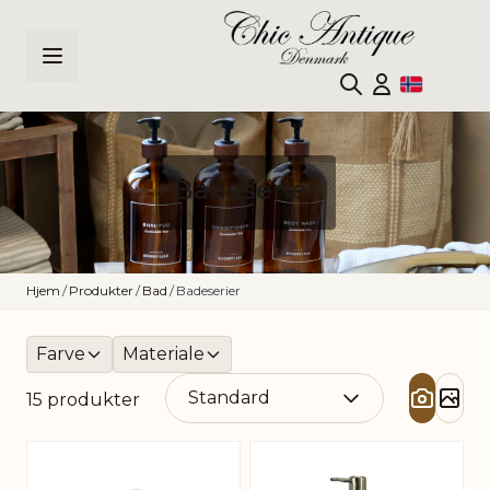
Hopp til innhold
Badeserier
Hjem
/
Produkter
/
Bad
/
Badeserier
Farve
Materiale
15
produkter