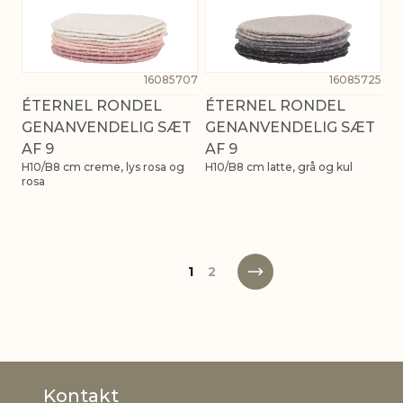
16085707
16085725
ÉTERNEL RONDEL
ÉTERNEL RONDEL
GENANVENDELIG SÆT
GENANVENDELIG SÆT
AF 9
AF 9
H10/B8 cm creme, lys rosa og
H10/B8 cm latte, grå og kul
rosa
1
2
Kontakt