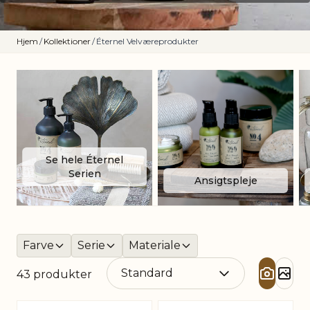
Hjem
/
Kollektioner
/
Éternel Velværeprodukter
Se hele Éternel
Serien
Ansigtspleje
Farve
Serie
Materiale
43
produkter