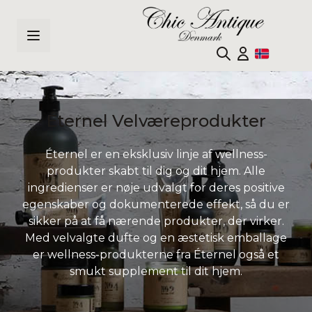
Hopp til innhold
Éternel Velværeprodukter
Éternel er en eksklusiv linje af wellness-
produkter skabt til dig og dit hjem. Alle
ingredienser er nøje udvalgt for deres positive
egenskaber og dokumenterede effekt, så du er
sikker på at få nærende produkter, der virker.
Med velvalgte dufte og en æstetisk emballage
er wellness-produkterne fra Éternel også et
smukt supplement til dit hjem.