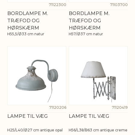
71122300
71103700
BORDLAMPE M.
BORDLAMPE M.
TRÆFOD OG
TRÆFOD OG
HØRSKÆRM
HØRSKÆRM
H55,5/Ø33 cm natur
H57/Ø37 cm natur
71120206
71120419
LAMPE TIL VÆG
LAMPE TIL VÆG
H25/L40/Ø27 cm antique opal
H56/L38/B63 cm antique creme