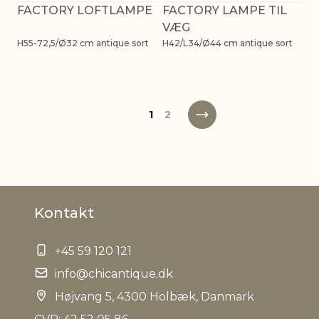
FACTORY LOFTLAMPE
FACTORY LAMPE TIL
VÆG
H55-72,5/Ø32 cm antique sort
H42/L34/Ø44 cm antique sort
1
2
Kontakt
+45 59 120 121
info@chicantique.dk
Højvang 5, 4300 Holbæk, Danmark