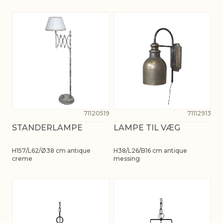
71120519
71112913
STANDERLAMPE
LAMPE TIL VÆG
H157/L62/Ø38 cm antique
H38/L26/B16 cm antique
creme
messing