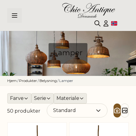
Hopp til innhold
Lamper
Hjem
/
Produkter
/
Belysning
/
Lamper
Farve
Serie
Materiale
50
produkter