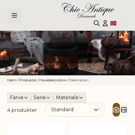
Hopp til innhold
Dekoration
Hjem
/
Produkter
/
Havedekoration
/
Dekoration
Farve
Serie
Materiale
4
produkter