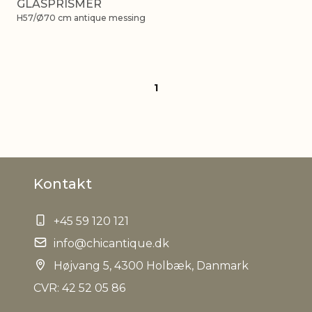
GLASPRISMER
H57/Ø70 cm antique messing
1
Kontakt
+45 59 120 121
info@chicantique.dk
Højvang 5, 4300 Holbæk, Danmark
CVR: 42 52 05 86