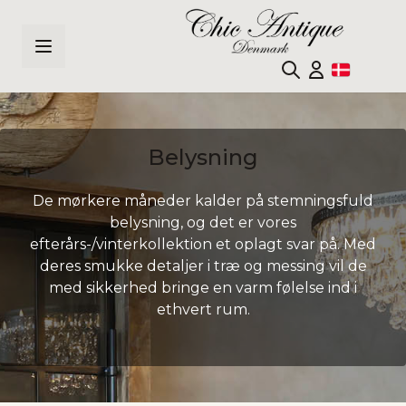
Skip to Content
Belysning
De mørkere måneder kalder på stemningsfuld
belysning, og det er vores
efterårs-/vinterkollektion et oplagt svar på. Med
deres smukke detaljer i træ og messing vil de
med sikkerhed bringe en varm følelse ind i
ethvert rum.