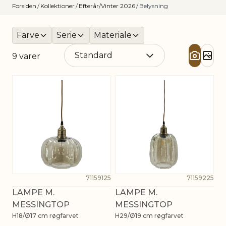
Forsiden
/
Kollektioner
/
Efterår/Vinter 2026
/
Belysning
Farve
Serie
Materiale
9
varer
71159125
71159225
LAMPE M.
LAMPE M.
MESSINGTOP
MESSINGTOP
H18/Ø17 cm røgfarvet
H29/Ø19 cm røgfarvet