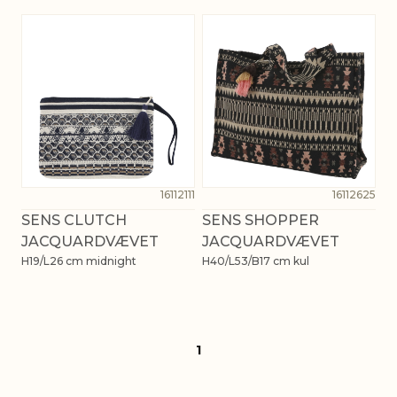
16112111
16112625
SENS CLUTCH
SENS SHOPPER
JACQUARDVÆVET
JACQUARDVÆVET
H19/L26 cm midnight
H40/L53/B17 cm kul
1