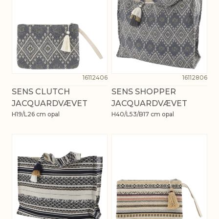
16112406
16112806
SENS CLUTCH
SENS SHOPPER
JACQUARDVÆVET
JACQUARDVÆVET
H19/L26 cm opal
H40/L53/B17 cm opal