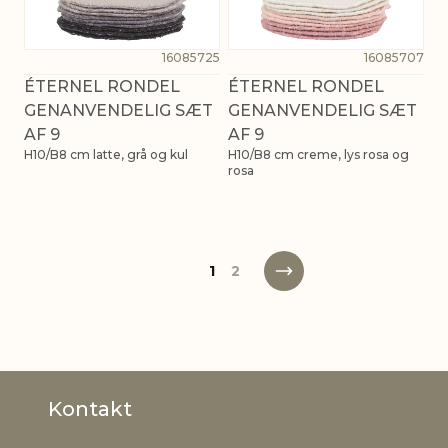
16085725
16085707
ÉTERNEL RONDEL
ÉTERNEL RONDEL
GENANVENDELIG SÆT
GENANVENDELIG SÆT
AF 9
AF 9
H10/B8 cm latte, grå og kul
H10/B8 cm creme, lys rosa og
rosa
1
2
Kontakt