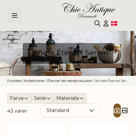
Skip to Content
Se hele Éternel Serien
Forsiden
/
Kollektioner
/
Éternel Velværeprodukter
/
Se hele Éternel Serien
Farve
Serie
Materiale
43
varer