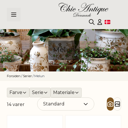
Skip to Content
Melun
Forsiden
/
Serier
/
Melun
Farve
Serie
Materiale
14
varer