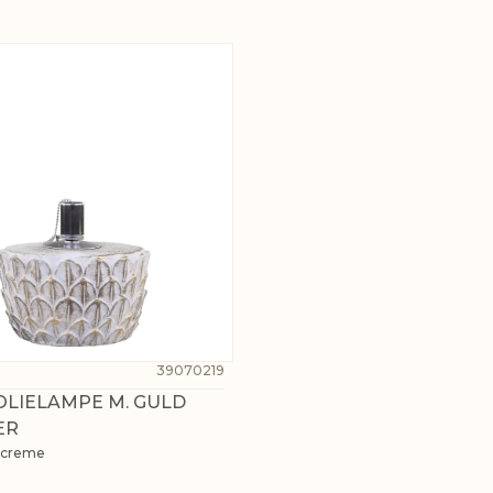
39070219
OLIELAMPE M. GULD
ER
 creme