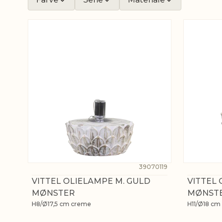
39070119
VITTEL OLIELAMPE M. GULD
VITTEL 
MØNSTER
MØNST
H8/Ø17,5 cm creme
H11/Ø18 cm