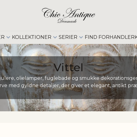
ER
KOLLEKTIONER
SERIER
FIND FORHANDLER
Vittel
 skjulere, olielamper, fuglebade og smukke dekorationsge
rve med gyldne detaljer, der giver et elegant, antikt pr