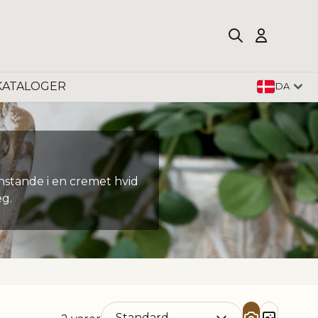
KATALOGER
DA
nstande i en cremet hvid
æg.