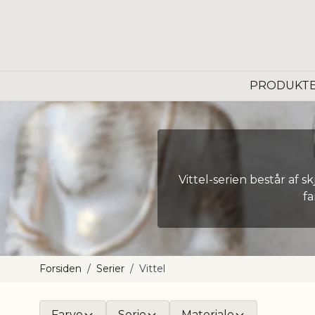
Skip to Content
PRODUKT
Vittel-serien består af
fa
Forsiden
/
Serier
/
Vittel
Farve
Serie
Materiale