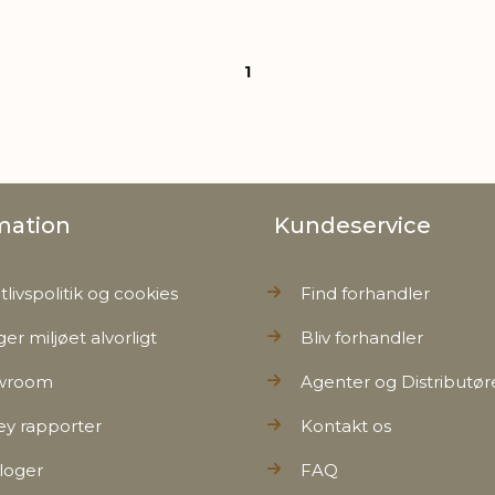
1
mation
Kundeservice
tlivspolitik og cookies
Find forhandler
ger miljøet alvorligt
Bliv forhandler
wroom
Agenter og Distributør
ey rapporter
Kontakt os
loger
FAQ