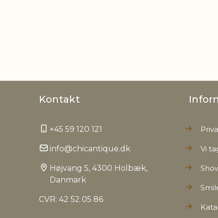
Kontakt
Infor
+45 59 120 121
Priva
info@chicantique.dk
Vi ta
Højvang 5, 4300 Holbæk,
Sho
Danmark
Smil
CVR: 42 52 05 86
Kata