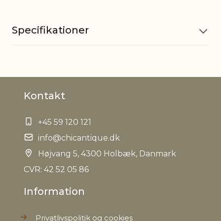
Specifikationer
Materiale
Glas
Kontakt
Øvrig
Variation i farve kan
information
forekomme
+45 59 120 121
EAN
info@chicantique.dk
5712750320189
Højvang 5, 4300 Holbæk, Danmark
Tariffnumber
9505101000
CVR: 42 52 05 86
Information
Bruttovægt
0,100 kg
Privatlivspolitik og cookies
Nettovægt
0,082 kg