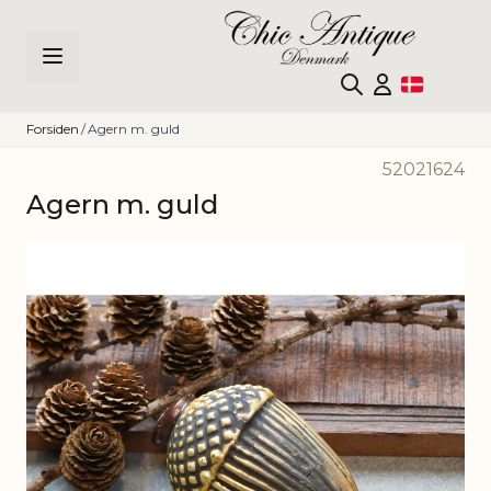
Skip to Content
Forsiden
/
Agern m. guld
52021624
Agern m. guld
Main image
Click to view image in fullscreen