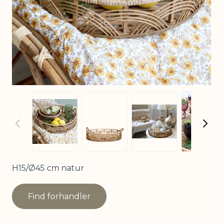
View
View larger image
View larger image
View larger imag
H15/Ø45 cm natur
Find forhandler