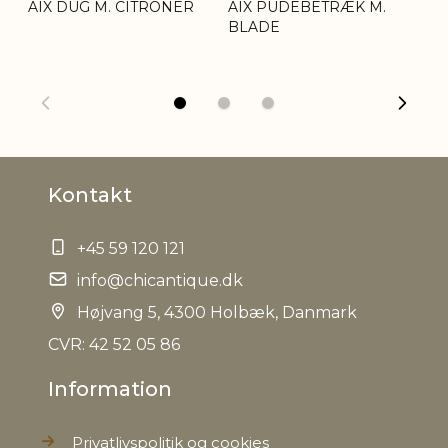
AIX DUG M. CITRONER
AIX PUDEBETRÆK M.
AI
BLADE
B
Kontakt
+45 59 120 121
info@chicantique.dk
Højvang 5, 4300 Holbæk, Danmark
CVR: 42 52 05 86
Information
Privatlivspolitik og cookies