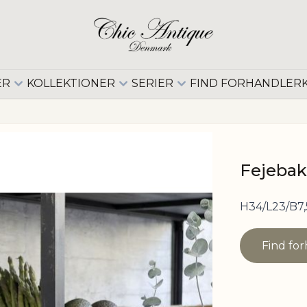
ER
KOLLEKTIONER
SERIER
FIND FORHANDLER
Fejebak
H34/L23/B7,
Find fo