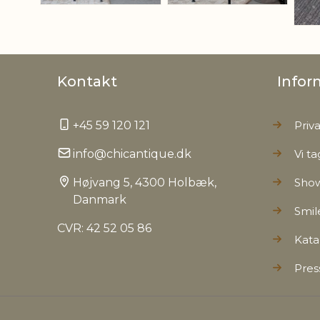
Kontakt
Infor
+45 59 120 121
Priva
info@chicantique.dk
Vi ta
Højvang 5, 4300 Holbæk,
Sho
Danmark
Smil
CVR: 42 52 05 86
Kata
Pres