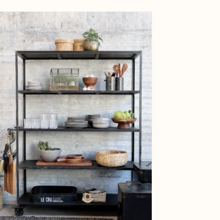
ge
View larger image
ge