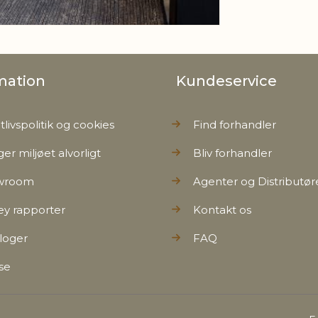
mation
Kundeservice
tlivspolitik og cookies
Find forhandler
ger miljøet alvorligt
Bliv forhandler
wroom
Agenter og Distributør
ey rapporter
Kontakt os
loger
FAQ
se