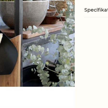
Specifika
Materiale
Mål
EAN
Tariffnum
Bruttovæ
Nettovæg