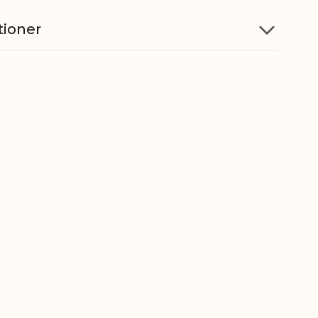
tioner
Jern, Bøg, Naturhår
H29/B7 cm
5712750313921
ber
7323930090
gt
2,3 kg
t
0,335 kg