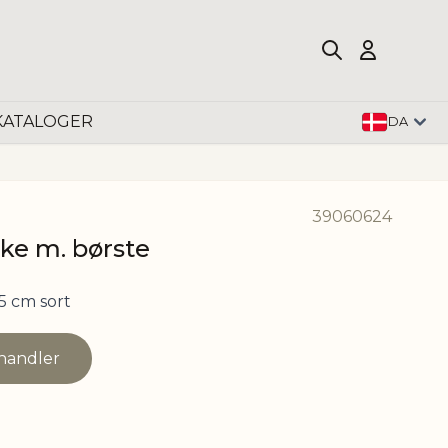
KATALOGER
DA
39060624
ke m. børste
5 cm sort
rhandler