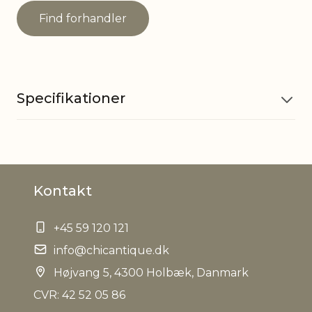
Find forhandler
Specifikationer
Bruttovægt
1.000000
Kontakt
EAN
5712750332984
+45 59 120 121
Tariffnumber
6307909899
info@chicantique.dk
Nettovægt
Højvang 5, 4300 Holbæk, Danmark
0.800000
CVR: 42 52 05 86
Dropship
Nej