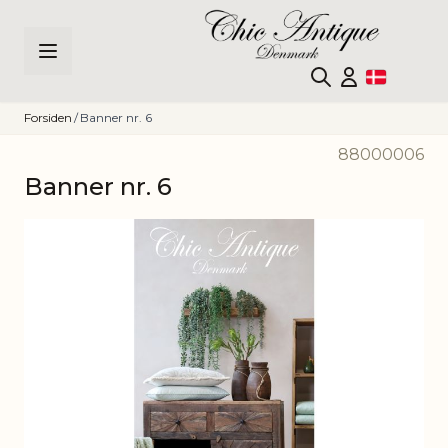
Skip to Content
Forsiden
/
Banner nr. 6
88000006
Banner nr. 6
Main image
Click to view image in fullscreen