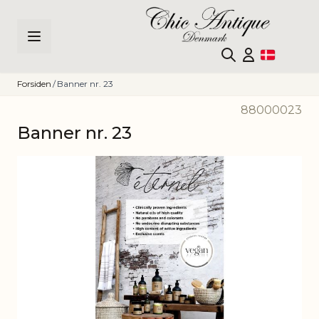
Skip to Content
Forsiden
/
Banner nr. 23
88000023
Banner nr. 23
Main image
Click to view image in fullscreen