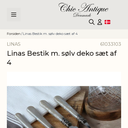
Skip to Content
Forsiden
/
Linas Bestik m. sølv deko sæt af 4
LINAS
61033103
Linas Bestik m. sølv deko sæt af
4
Main image
Click to view image in fullscreen