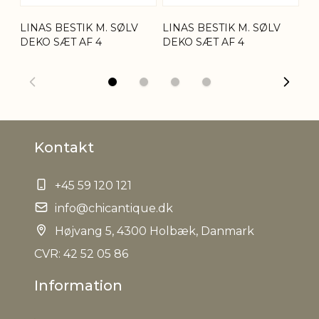
LINAS BESTIK M. SØLV
LINAS BESTIK M. SØLV
LI
Bruttovægt
0,180 kg
DEKO SÆT AF 4
DEKO SÆT AF 4
KA
Nettovægt
0,170 kg
Kontakt
+45 59 120 121
info@chicantique.dk
Højvang 5, 4300 Holbæk, Danmark
CVR: 42 52 05 86
Information