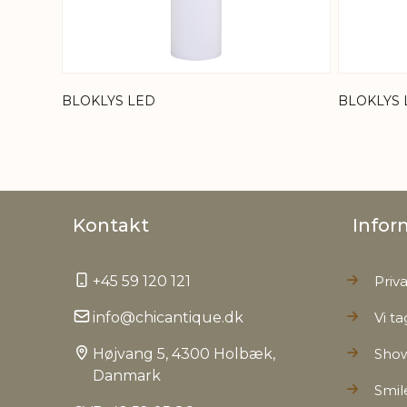
BLOKLYS LED
BLOKLYS 
Kontakt
Infor
+45 59 120 121
Priva
info@chicantique.dk
Vi ta
Højvang 5, 4300 Holbæk,
Sho
Danmark
Smil