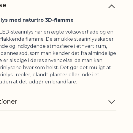
se
nlys med naturtro 3D-flamme
 LED-stearinlys har en ægte voksoverflade og en
 flakkende flamme. De smukke stearinlys skaber
nde og indbydende atmosfære i ethvert rum,
 dannes sod, som man kender det fra almindelige
De er alsidige i deres anvendelse, da man kan
rinlysene hvor som helst. Det gør det muligt at
inlys i reoler, blandt planter eller inde i et
 uden at det udgør en brandfare.
tioner
Voks