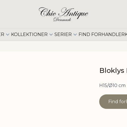
ER
KOLLEKTIONER
SERIER
FIND FORHANDLER
Bloklys
H15/Ø10 cm 
Find fo