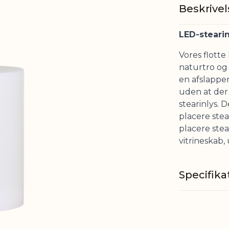
Beskrivel
LED-steari
Vores flotte
naturtro og
en afslappe
uden at der
stearinlys. 
placere stea
placere stear
vitrineskab,
Specifika
Materiale