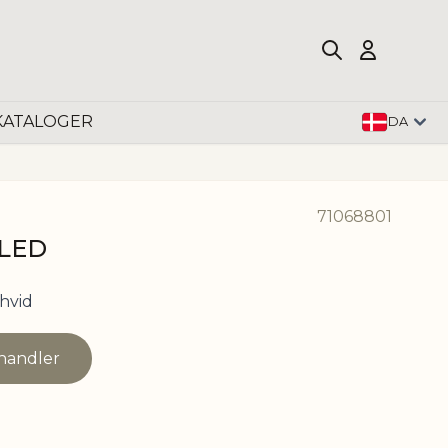
KATALOGER
DA
71068801
 LED
hvid
rhandler