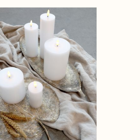
Batteri
View larger image
Øvrig
informati
EAN
Tariffnum
Bruttovæ
Nettovæg