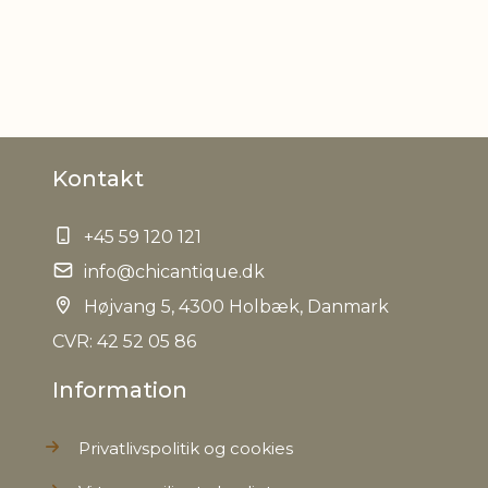
OG
Nettovægt
14,0 kg
Kontakt
+45 59 120 121
info@chicantique.dk
Højvang 5, 4300 Holbæk, Danmark
CVR: 42 52 05 86
Information
Privatlivspolitik og cookies