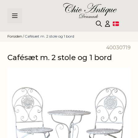
Skip to Content
Forsiden
/
Cafésæt m. 2 stole og 1 bord
40030719
Cafésæt m. 2 stole og 1 bord
Main image
Click to view image in fullscreen