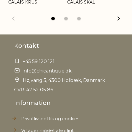
CALAIS KRUS
CALAIS SKÅL
CA
information
forekomme
EAN
5712750236282
Tariffnumber
6912002310
Kontakt
Bruttovægt
0,090 kg
+45 59 120 121
info@chicantique.dk
Nettovægt
0,084 kg
Højvang 5, 4300 Holbæk, Danmark
CVR: 42 52 05 86
Information
Privatlivspolitik og cookies
Vi tager miljøet alvorligt