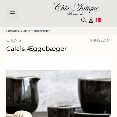
Skip to Content
Forsiden
/
Calais Æggebæger
CALAIS
61052324
Calais Æggebæger
Main image
Click to view image in fullscreen