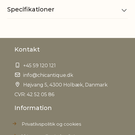
Specifikationer
Materiale
Keramik
Kontakt
Vandtæt
Ja
+45 59 120 121
EAN
5712750289561
info@chicantique.dk
Tariffnumber
Højvang 5, 4300 Holbæk, Danmark
6913909890
CVR: 42 52 05 86
Bruttovægt
1,5 kg
Information
Nettovægt
1,4 kg
Privatlivspolitik og cookies