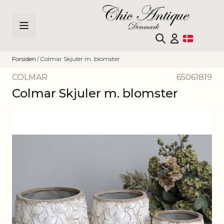
Skip to Content
Forsiden
/
Colmar Skjuler m. blomster
COLMAR
65061819
Colmar Skjuler m. blomster
Main image
Click to view image in fullscreen