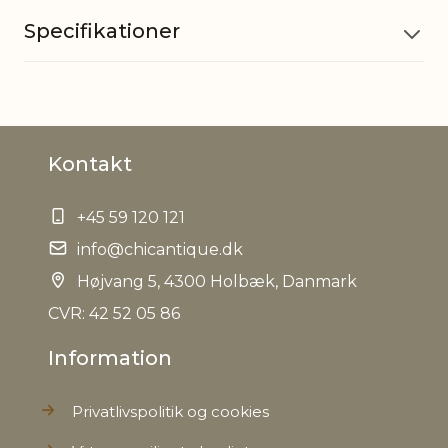
Specifikationer
Materiale
Cement
Kontakt
EAN
5712750207596
+45 59 120 121
Tariffnumber
6810990000
info@chicantique.dk
Bruttovægt
Højvang 5, 4300 Holbæk, Danmark
0,170 kg
CVR: 42 52 05 86
Nettovægt
0,150 kg
Information
Privatlivspolitik og cookies