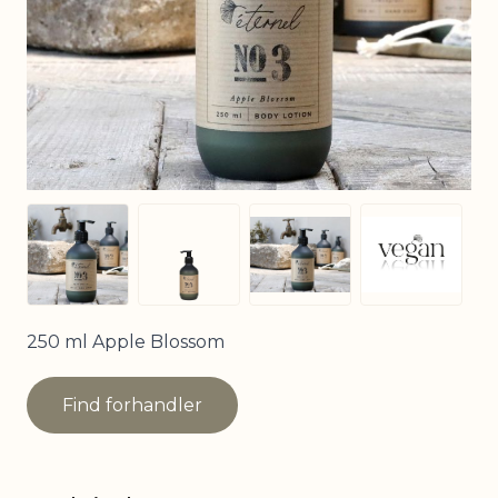
View larger image
View larger image
View larger image
View larg
250 ml Apple Blossom
Find forhandler