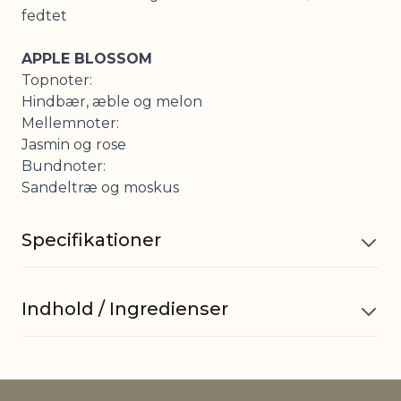
fedtet
APPLE BLOSSOM
Topnoter:
Hindbær, æble og melon
Mellemnoter:
Jasmin og rose
Bundnoter:
Sandeltræ og moskus
Specifikationer
Indhold / Ingredienser
HOLDBARHED
12 mdr. efter åbning.
Aqua, Prunus Amygdalus Dulcis Oil, Cetearyl
Øvrig
Dette produkt er vegansk.
information
Alcohol, Glyceryl Stearate Citrate, Hydrogenated