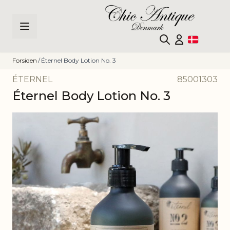
Skip to Content
Forsiden
/
Éternel Body Lotion No. 3
ÉTERNEL
85001303
Éternel Body Lotion No. 3
Main image
Click to view image in fullscreen