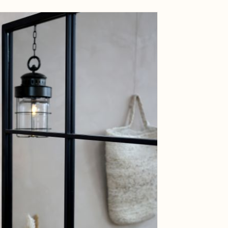
ge
View larger image
ge