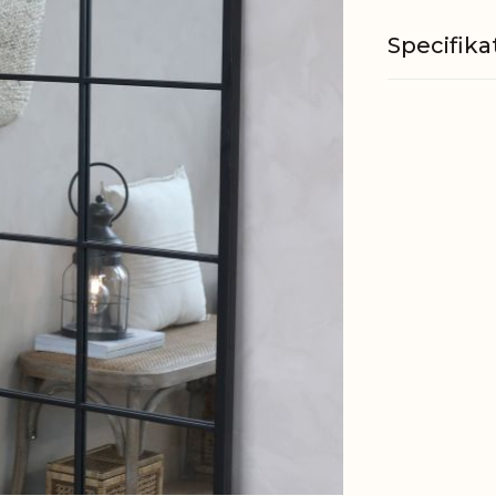
Specifika
Materiale
Øvrig
informati
EAN
Tariffnum
Bruttovæ
Nettovæg