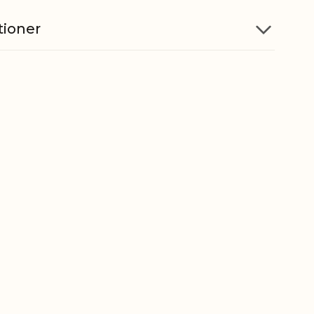
tioner
Jern, Glas
Kan anvendes både vandret og
on
lodret
5712750271641
ber
7009920000
gt
20,5 kg
t
18,5 kg