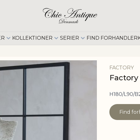
ER
KOLLEKTIONER
SERIER
FIND FORHANDLER
FACTORY
Factory 
H180/L90/B2
Find fo