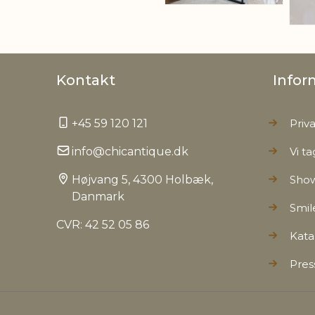
Kontakt
Infor
+45 59 120 121
Priva
info@chicantique.dk
Vi ta
Højvang 5, 4300 Holbæk,
Sho
Danmark
Smil
CVR: 42 52 05 86
Kata
Pres