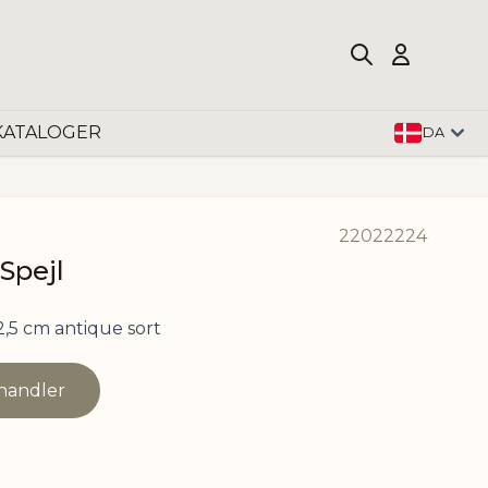
KATALOGER
DA
22022224
Spejl
,5 cm antique sort
rhandler