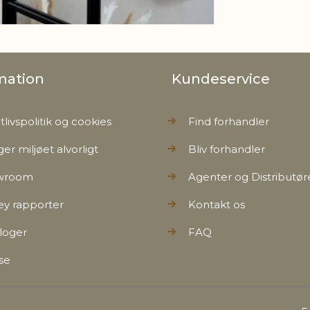
mation
Kundeservice
tlivspolitik og cookies
Find forhandler
ger miljøet alvorligt
Bliv forhandler
wroom
Agenter og Distributør
ey rapporter
Kontakt os
loger
FAQ
se