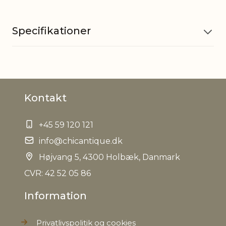
Specifikationer
Materiale
Glas
Kontakt
EAN
5712750294664
+45 59 120 121
Tariffnumber
7013990090
info@chicantique.dk
Bruttovægt
Højvang 5, 4300 Holbæk, Danmark
2,9 kg
CVR: 42 52 05 86
Nettovægt
2,3 kg
Information
Privatlivspolitik og cookies