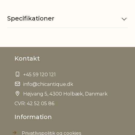
Specifikationer
Materiale
PE, Jern
Kontakt
Batteri
3 stk. AAA
+45 59 120 121
EAN
5712750323562
info@chicantique.dk
Tariffnumber
Højvang 5, 4300 Holbæk, Danmark
6702100000
CVR: 42 52 05 86
Bruttovægt
0,719 kg
Information
Nettovægt
0,608 kg
Privatlivspolitik og cookies