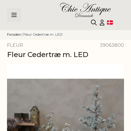
Skip to Content
Forsiden
/
Fleur Cedertræ m. LED
FLEUR
39063800
Fleur Cedertræ m. LED
Main image
Click to view image in fullscreen