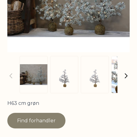
View
View larger image
View larger imag
View larger image
H63 cm grøn
Find forhandler