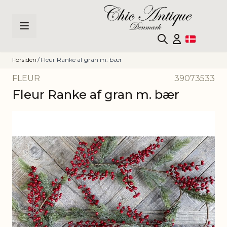
Skip to Content
Forsiden
/
Fleur Ranke af gran m. bær
FLEUR
39073533
Fleur Ranke af gran m. bær
Main image
Click to view image in fullscreen