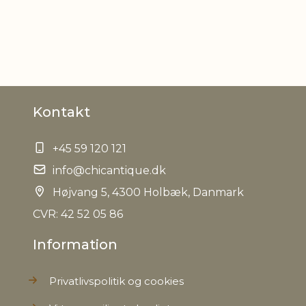
N
Kontakt
+45 59 120 121
info@chicantique.dk
Højvang 5, 4300 Holbæk, Danmark
CVR: 42 52 05 86
Information
Privatlivspolitik og cookies