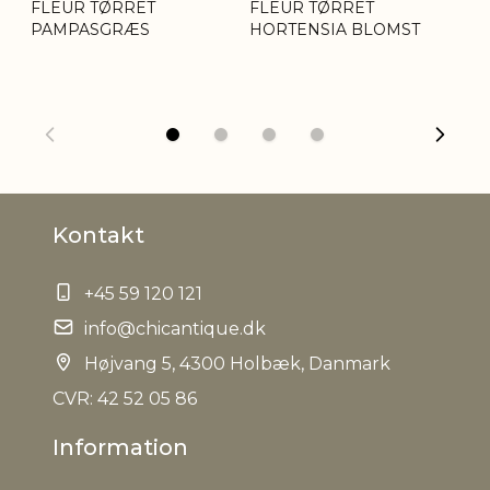
FLEUR TØRRET
FLEUR TØRRET
FL
PAMPASGRÆS
HORTENSIA BLOMST
S
Nettovægt
0,064 kg
Kontakt
+45 59 120 121
info@chicantique.dk
Højvang 5, 4300 Holbæk, Danmark
CVR: 42 52 05 86
Information