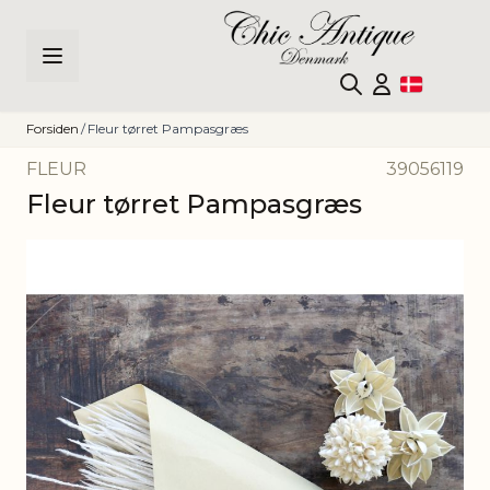
Skip to Content
Forsiden
/
Fleur tørret Pampasgræs
FLEUR
39056119
Fleur tørret Pampasgræs
Main image
Click to view image in fullscreen