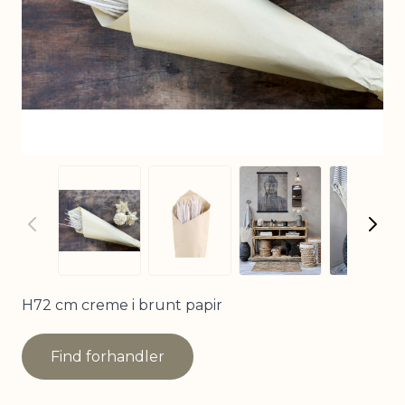
View larger imag
View
View larger image
View larger image
H72 cm creme i brunt papir
Find forhandler