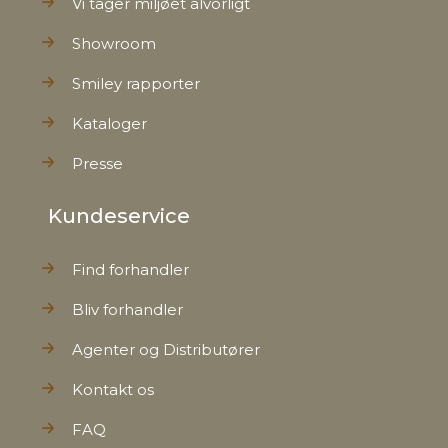
Vi tager miljøet alvorligt
Showroom
Tariffnumber
7013379900
Smiley rapporter
Bruttovægt
0,370 kg
Kataloger
Nettovægt
0,330 kg
Presse
Kundeservice
Find forhandler
Bliv forhandler
Agenter og Distributører
Kontakt os
FAQ