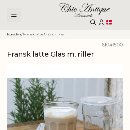
Skip to Content
Forsiden
/
Fransk latte Glas m. riller
61041500
Fransk latte Glas m. riller
Main image
Click to view image in fullscreen