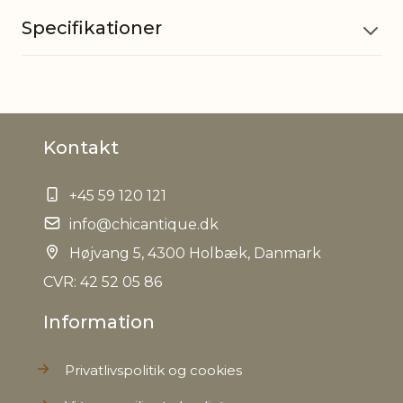
Specifikationer
Materiale
Glas, Silikone
Kontakt
Godkendt
Ja
til fødevarer
+45 59 120 121
Indhold
info@chicantique.dk
50 cl
Højvang 5, 4300 Holbæk, Danmark
Opvaskemaskine
Ja
CVR: 42 52 05 86
Information
Øvrig
Anvendes til drikkevarer der er
information
maks. 50° varme
Privatlivspolitik og cookies
EAN
5712750194971