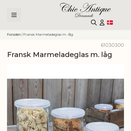
Skip to Content
Forsiden
/
Fransk Marmeladeglas m. låg
61030300
Fransk Marmeladeglas m. låg
Main image
Click to view image in fullscreen