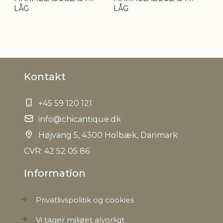
LÅG
LÅG
Bruttovægt
0,750 kg
Nettovægt
0,720 kg
Kontakt
+45 59 120 121
info@chicantique.dk
Højvang 5, 4300 Holbæk, Danmark
CVR: 42 52 05 86
Information
Privatlivspolitik og cookies
Vi tager miljøet alvorligt