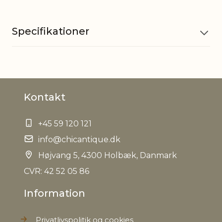
Specifikationer
Materiale
Glas
Kontakt
Passer til
Bedelys 700854, 711266
+45 59 120 121
EAN
5712750206124
info@chicantique.dk
Tariffnumber
Højvang 5, 4300 Holbæk, Danmark
7013990090
CVR: 42 52 05 86
Bruttovægt
0,190 kg
Information
Nettovægt
0,180 kg
Privatlivspolitik og cookies