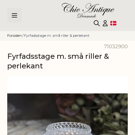
Skip to Content
Forsiden
/
Fyrfadsstage m. små riller & perlekant
71032900
Fyrfadsstage m. små riller &
perlekant
Main image
Click to view image in fullscreen