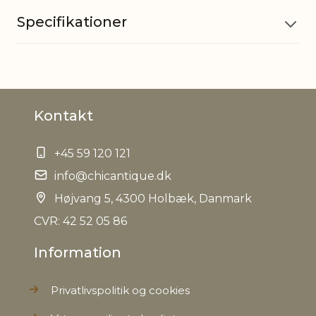
Specifikationer
Materiale
Glas
Kontakt
EAN
5712750081172
+45 59 120 121
Tariffnumber
9405500090
info@chicantique.dk
Bruttovægt
Højvang 5, 4300 Holbæk, Danmark
0,310 kg
CVR: 42 52 05 86
Nettovægt
0,230 kg
Information
Privatlivspolitik og cookies