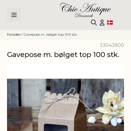
Skip to Content
Forsiden
/
Gavepose m. bølget top 100 stk.
33043900
Gavepose m. bølget top 100 stk.
Main image
Click to view image in fullscreen