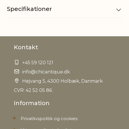
Specifikationer
Materiale
Papir
Kontakt
EAN
5712750331406
+45 59 120 121
Tariffnumber
4819400000
info@chicantique.dk
Bruttovægt
Højvang 5, 4300 Holbæk, Danmark
0,020 kg
CVR: 42 52 05 86
Nettovægt
0,020 kg
Information
Privatlivspolitik og cookies