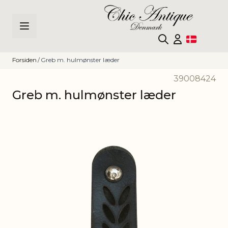
Skip to Content
Forsiden
/
Greb m. hulmønster læder
39008424
Greb m. hulmønster læder
Main image
Click to view image in fullscreen