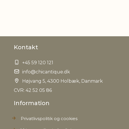
R
Kontakt
+45 59 120 121
info@chicantique.dk
Højvang 5, 4300 Holbæk, Danmark
CVR: 42 52 05 86
Information
Privatlivspolitik og cookies