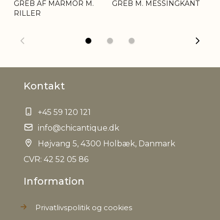
GREB AF MARMOR M.
GREB M. MESSINGKANT
GR
RILLER
Kontakt
+45 59 120 121
info@chicantique.dk
Højvang 5, 4300 Holbæk, Danmark
CVR: 42 52 05 86
Information
Privatlivspolitik og cookies