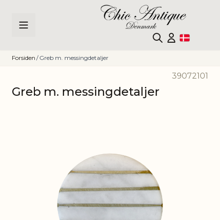
Skip to Content
Forsiden
/
Greb m. messingdetaljer
39072101
Greb m. messingdetaljer
Main image
Click to view image in fullscreen