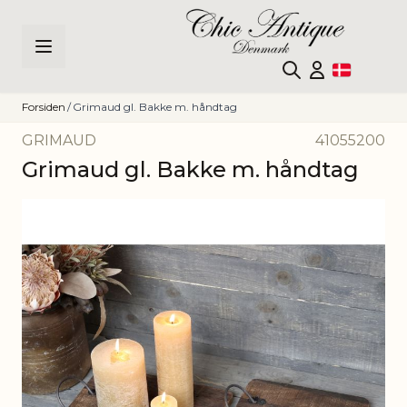
Skip to Content
Forsiden
/
Grimaud gl. Bakke m. håndtag
GRIMAUD
41055200
Grimaud gl. Bakke m. håndtag
Main image
Click to view image in fullscreen