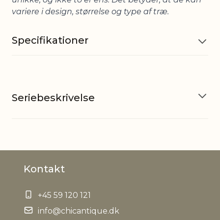
variere i design, størrelse og type af træ.
Specifikationer
Materiale
Genbrugstræ, Jern
Seriebeskrivelse
EAN
5712750283804
Tariffnumber
4420190000
Grimaud-serien
Bruttovægt
1,1 kg
Kontakt
Grimaud-serien er en samling at unikke værker -
gamle artefakter og varer lavet af smukt
Nettovægt
0,974 kg
+45 59 120 121
patineret genbrugstræ og/eller jern. Og det
medvirker til at tilføje både varme, sjæl og historie
info@chicantique.dk