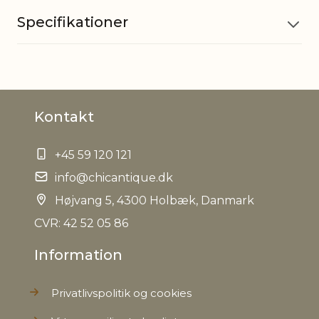
Specifikationer
Materiale
MDF
Kontakt
EAN
5712750214020
+45 59 120 121
Tariffnumber
3926400000
info@chicantique.dk
Bruttovægt
Højvang 5, 4300 Holbæk, Danmark
0,043 kg
CVR: 42 52 05 86
Nettovægt
0,043 kg
Information
Privatlivspolitik og cookies