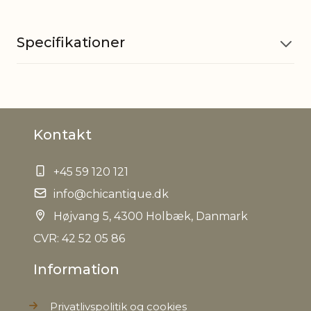
Specifikationer
Materiale
Jern
Kontakt
Passer til
Fyrfadslys
+45 59 120 121
EAN
5712750351619
info@chicantique.dk
Tariffnumber
Højvang 5, 4300 Holbæk, Danmark
8306290000
CVR: 42 52 05 86
Bruttovægt
0,085 kg
Information
Nettovægt
0,074 kg
Privatlivspolitik og cookies