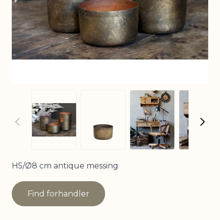
View larger imag
View
View larger image
View larger image
H5/Ø8 cm antique messing
Find forhandler