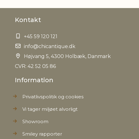
Materiale
Jern
Kontakt
EAN
5712750231201
+45 59 120 121
Tariffnumber
8302500000
info@chicantique.dk
Bruttovægt
Højvang 5, 4300 Holbæk, Danmark
0,270 kg
CVR: 42 52 05 86
Nettovægt
0,270 kg
Information
Privatlivspolitik og cookies
Vi tager miljøet alvorligt
Showroom
Smiley rapporter