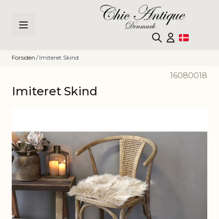
Skip to Content
Forsiden
/
Imiteret Skind
16080018
Imiteret Skind
Main image
Click to view image in fullscreen