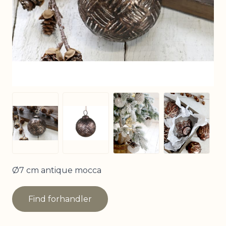
View larger image
View larg
View larger image
View larger image
Ø7 cm antique mocca
Find forhandler