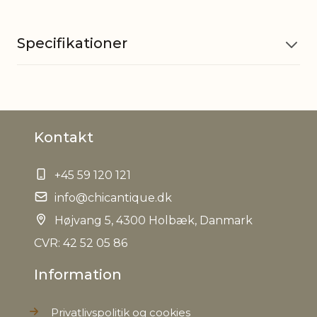
Specifikationer
Materiale
Glas
Kontakt
Materiale
Jern
+45 59 120 121
EAN
5712750278480
info@chicantique.dk
Tariffnumber
Højvang 5, 4300 Holbæk, Danmark
9505101000
CVR: 42 52 05 86
Bruttovægt
0,014 kg
Information
Nettovægt
0,056 kg
Privatlivspolitik og cookies