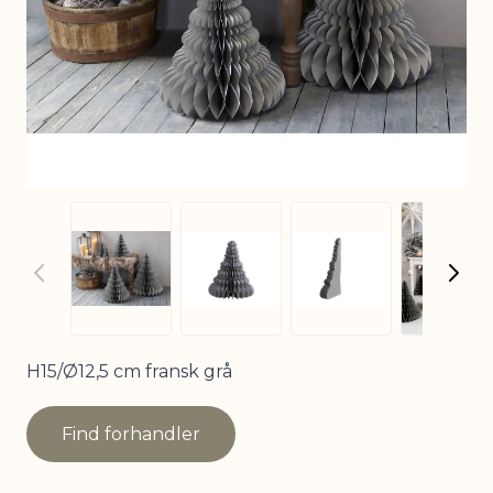
View
View larger image
View larger image
View larger imag
H15/Ø12,5 cm fransk grå
Find forhandler