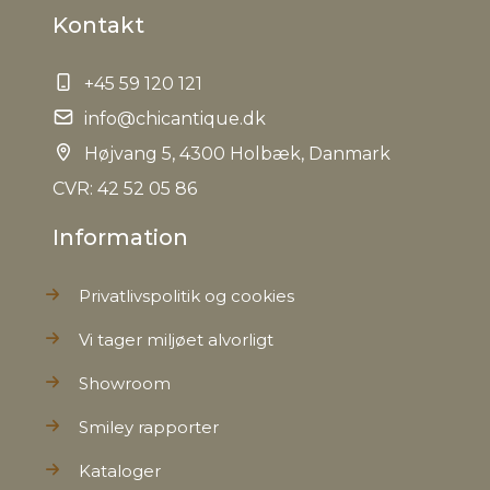
Kontakt
EAN
5712750282487
+45 59 120 121
Tariffnumber
4820900000
info@chicantique.dk
Bruttovægt
Højvang 5, 4300 Holbæk, Danmark
0,037 kg
CVR: 42 52 05 86
Nettovægt
0,036 kg
Information
Privatlivspolitik og cookies
Vi tager miljøet alvorligt
Showroom
Smiley rapporter
Kataloger