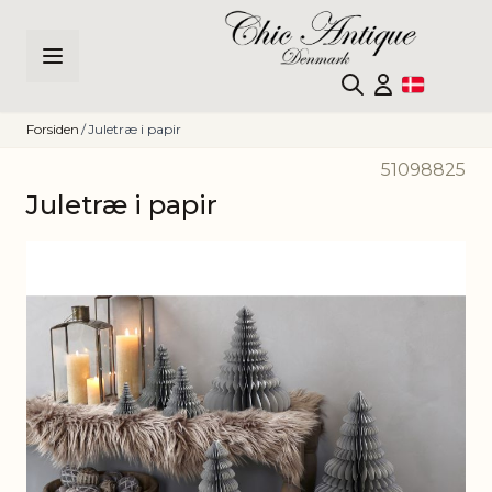
Skip to Content
Forsiden
/
Juletræ i papir
51098825
Juletræ i papir
Main image
Click to view image in fullscreen