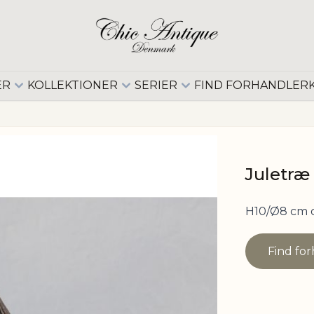
ER
KOLLEKTIONER
SERIER
FIND FORHANDLER
Juletræ 
H10/Ø8 cm 
Find fo