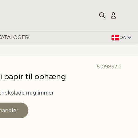
KATALOGER
DA
51098520
i papir til ophæng
chokolade m. glimmer
rhandler