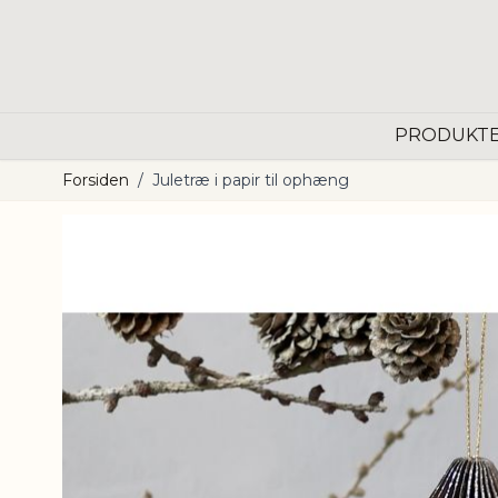
Skip to Content
PRODUKT
Forsiden
/
Juletræ i papir til ophæng
Main image
Click to view image in fullscreen