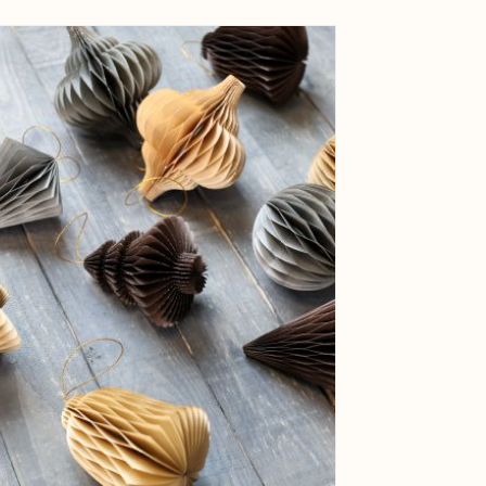
EAN
ge
View larger image
Tariffnum
Bruttovæ
Nettovæg
ge