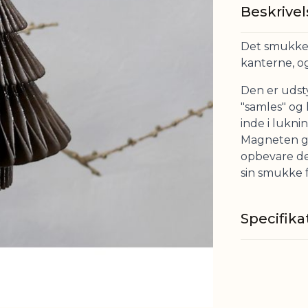
Beskrivel
Det smukke p
kanterne, og
Den er udst
"samles" og
inde i lukni
Magneten g
opbevare den
sin smukke 
Specifika
Materiale