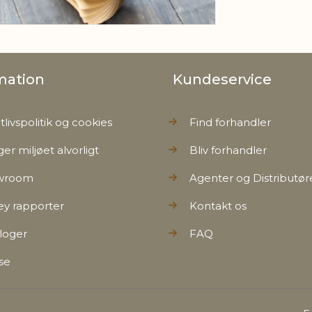
mation
Kundeservice
tlivspolitik og cookies
Find forhandler
ger miljøet alvorligt
Bliv forhandler
wroom
Agenter og Distributør
ey rapporter
Kontakt os
loger
FAQ
se