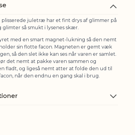
se
lisserede juletræ har et fint drys af glimmer på
 glimter så smukt i lysenes skær.
yret med en smart magnet-lukning så den nemt
 holder sin flotte facon. Magneten er gemt væk
ngen, så den slet ikke kan ses når varen er samlet.
ør det nemt at pakke varen sammen og
 fladt, og ligeså nemt atter at folde den ud til
facon, når den endnu en gang skal i brug.
tioner
Karton