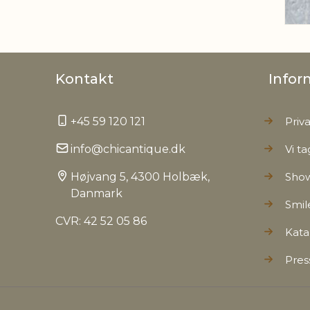
Kontakt
Infor
+45 59 120 121
Priva
info@chicantique.dk
Vi ta
Højvang 5, 4300 Holbæk,
Sho
Danmark
Smil
CVR: 42 52 05 86
Kata
Pres