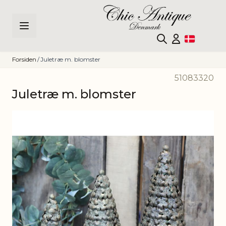
Skip to Content
Forsiden
/
Juletræ m. blomster
51083320
Juletræ m. blomster
Main image
Click to view image in fullscreen