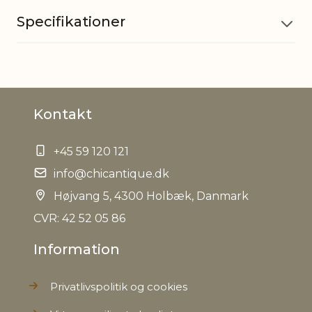
Specifikationer
Materiale
Jern
Kontakt
EAN
5712750252749
+45 59 120 121
Tariffnumber
8306290000
info@chicantique.dk
Bruttovægt
Højvang 5, 4300 Holbæk, Danmark
0,440 kg
CVR: 42 52 05 86
Nettovægt
0,370 kg
Information
Privatlivspolitik og cookies