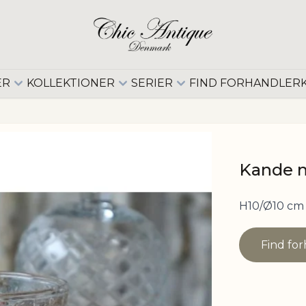
ER
KOLLEKTIONER
SERIER
FIND FORHANDLER
Kande m
H10/Ø10 cm
Find fo