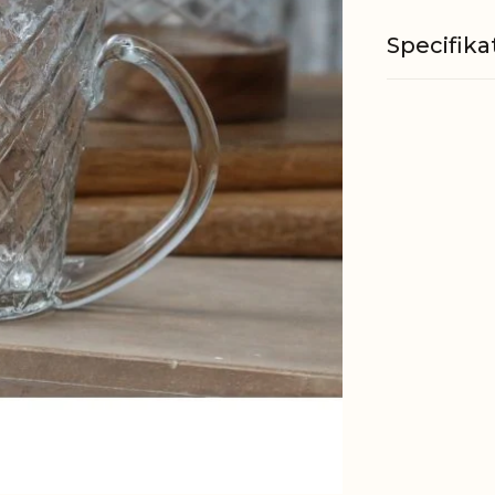
Specifika
Materiale
Godkendt 
fødevarer
Indhold
Opvaskem
EAN
Tariffnum