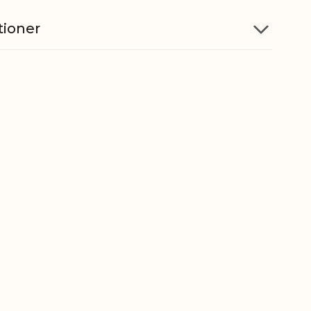
tioner
Glas
til
Ja
50 cl
askine
Ja
5712750182350
ber
7013499900