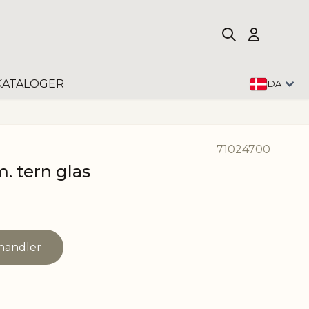
KATALOGER
DA
71024700
. tern glas
rhandler