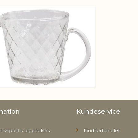
View larger image
Bruttovæ
Nettovæg
mation
Kundeservice
tlivspolitik og cookies
Find forhandler