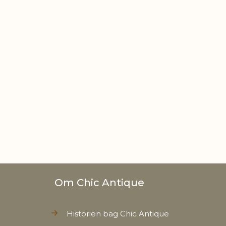
gt
0,430 kg
t
0,300 kg
Om Chic Antique
Historien bag Chic Antique