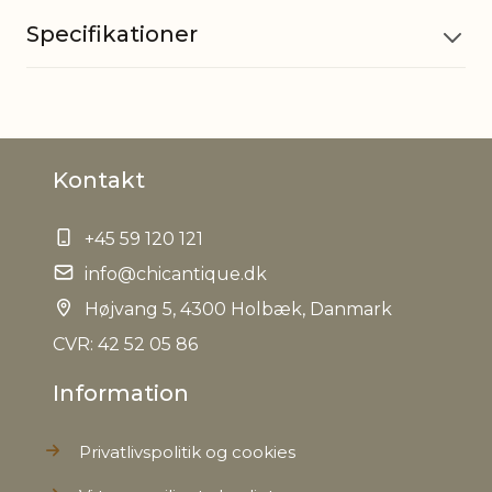
Specifikationer
Materiale
Zink
Kontakt
Størrelse på
H12/L11,5/B10,5 cm
small
+45 59 120 121
EAN
info@chicantique.dk
5712750240906
Højvang 5, 4300 Holbæk, Danmark
Tariffnumber
8306290000
CVR: 42 52 05 86
Information
Bruttovægt
0,240 kg
Privatlivspolitik og cookies
Nettovægt
0,180 kg