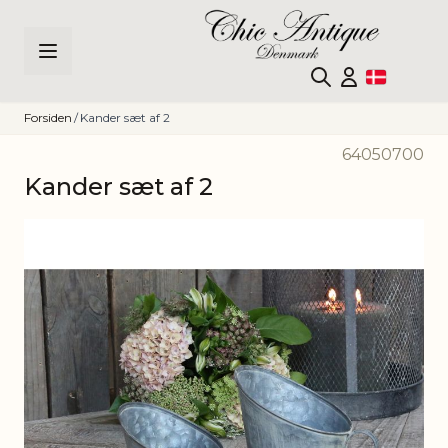
Skip to Content
Forsiden
/
Kander sæt af 2
64050700
Kander sæt af 2
Main image
Click to view image in fullscreen