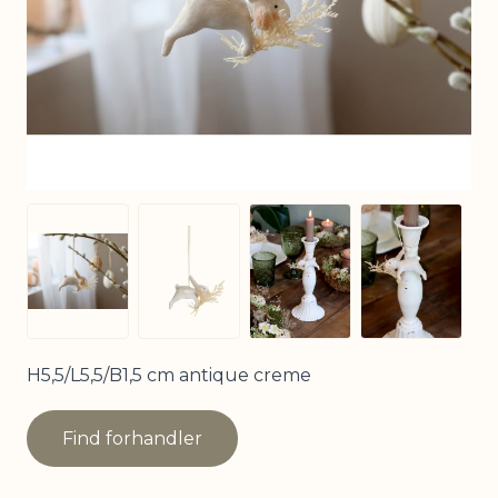
View larger image
View larg
View larger image
View larger image
H5,5/L5,5/B1,5 cm antique creme
Find forhandler