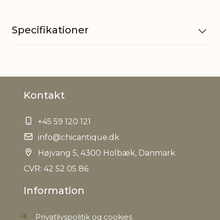
Specifikationer
Materiale
Resin
Kontakt
Tillægsord
til ophæng
+45 59 120 121
EAN
5712750355419
info@chicantique.dk
Tariffnumber
Højvang 5, 4300 Holbæk, Danmark
3926400000
CVR: 42 52 05 86
Bruttovægt
0,026 kg
Information
Nettovægt
0,022 kg
Privatlivspolitik og cookies