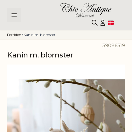
Skip to Content
Forsiden
/
Kanin m. blomster
39086319
Kanin m. blomster
Main image
Click to view image in fullscreen