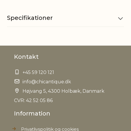
Specifikationer
Materiale
Aluminium
Kontakt
EAN
5712750293766
+45 59 120 121
Tariffnumber
8306100000
info@chicantique.dk
Bruttovægt
Højvang 5, 4300 Holbæk, Danmark
0,100 kg
CVR: 42 52 05 86
Nettovægt
0,080 kg
Information
Privatlivspolitik og cookies