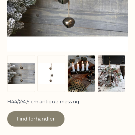
View larger image
View larg
View larger image
View larger image
H44/Ø4,5 cm antique messing
Find forhandler