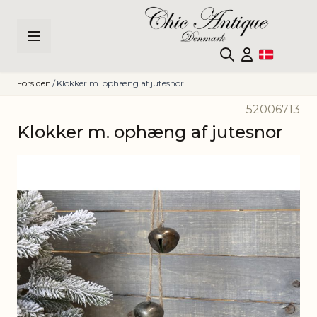
Skip to Content
Forsiden
/
Klokker m. ophæng af jutesnor
52006713
Klokker m. ophæng af jutesnor
Main image
Click to view image in fullscreen