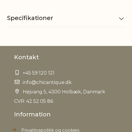
Specifikationer
Materiale
Jern, Jute
Kontakt
EAN
5712750285846
+45 59 120 121
Tariffnumber
8306100000
info@chicantique.dk
Bruttovægt
Højvang 5, 4300 Holbæk, Danmark
0,096 kg
CVR: 42 52 05 86
Nettovægt
0,076 kg
Information
Privatlivspolitik og cookies