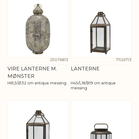
25076813
71126713
VIRE LANTERNE M.
LANTERNE
MØNSTER
H61,5/Ø32 cm antique messing
H45/L18/B19 cm antique
messing