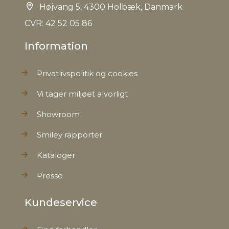
Højvang 5, 4300 Holbæk, Danmark
CVR: 42 52 05 86
Information
Privatlivspolitik og cookies
Vi tager miljøet alvorligt
Showroom
Smiley rapporter
Kataloger
Presse
Kundeservice